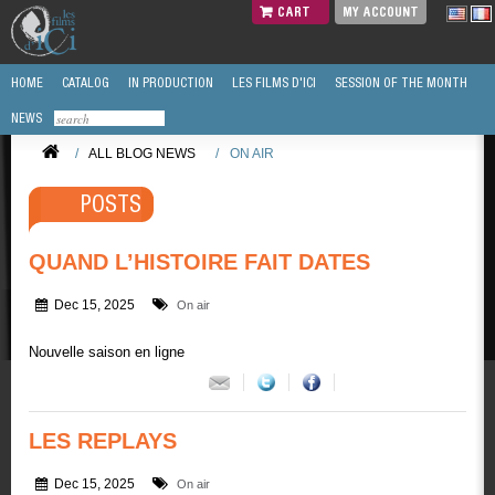
CART
MY ACCOUNT
HOME
CATALOG
IN PRODUCTION
LES FILMS D'ICI
SESSION OF THE MONTH
NEWS
/
ALL BLOG NEWS
/
ON AIR
POSTS
QUAND L’HISTOIRE FAIT DATES
Dec 15, 2025
On air
Nouvelle saison en ligne
LES REPLAYS
Dec 15, 2025
On air