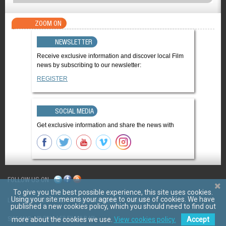
ZOOM ON
NEWSLETTER
Receive exclusive information and discover local Film
news by subscribing to our newsletter:
REGISTER
SOCIAL MEDIA
Get exclusive information and share the news with
FOLLOW US ON
To give you the best possible experience, this site uses cookies.
Using your site means your agree to our use of cookies. We have
LES FILMS D'ICI
CGV
Mentions légales
Contact
published a new cookies policy, which you should need to find out
© 2011 LES FILMS D ICI
SITE MAP
more about the cookies we use.
View cookies policy.
Accept