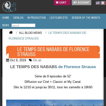
CART
MY ACCOUNT
HOME
CATALOG
IN PRODUCTION
LES FILMS D'ICI
SESSION OF THE MONTH
NEWS
/
ALL BLOG NEWS
/
LE TEMPS DES NABABS DE
FLORENCE STRAUSS
LE TEMPS DES NABABS DE FLORENCE
STRAUSS
Oct 9, 2019
On air
LE TEMPS DES NABABS
de Florence Strauss
Série de 8 épisodes de 52’
Diffusion sur Ciné + Classic et My Canal.
Dès le 12/10 et jusqu’au 30/11, tous les samedis à 19h50