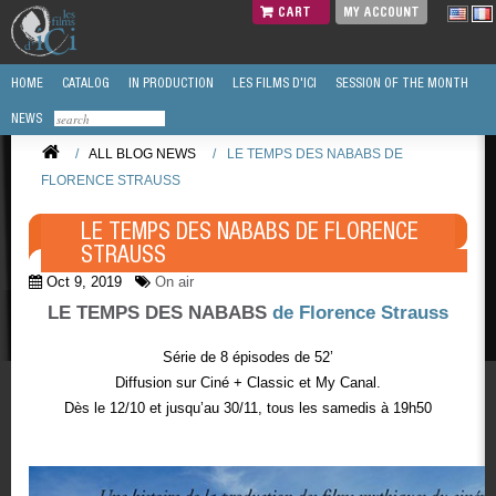
CART
MY ACCOUNT
HOME
CATALOG
IN PRODUCTION
LES FILMS D'ICI
SESSION OF THE MONTH
NEWS
/
ALL BLOG NEWS
/
LE TEMPS DES NABABS DE
FLORENCE STRAUSS
LE TEMPS DES NABABS DE FLORENCE
STRAUSS
Oct 9, 2019
On air
LE TEMPS DES NABABS
de Florence Strauss
Série de 8 épisodes de 52’
Diffusion sur Ciné + Classic et My Canal.
Dès le 12/10 et jusqu’au 30/11, tous les samedis à 19h50