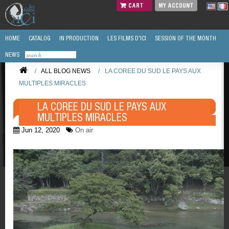
CART
MY ACCOUNT
HOME
CATALOG
IN PRODUCTION
LES FILMS D'ICI
SESSION OF THE MONTH
NEWS
/
ALL BLOG NEWS
/
LA COREE DU SUD LE PAYS AUX
MULTIPLES MIRACLES
LA COREE DU SUD LE PAYS AUX
MULTIPLES MIRACLES
Jun 12, 2020
On air