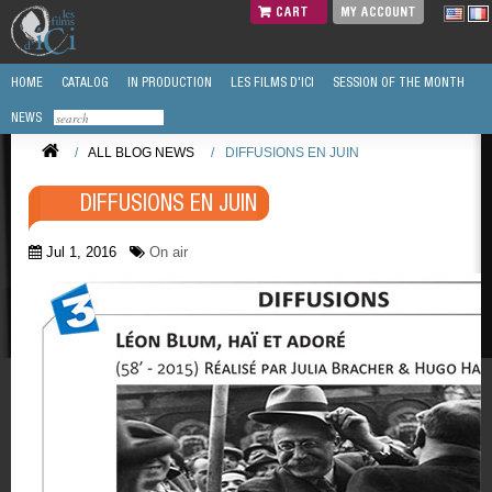
CART
MY ACCOUNT
HOME
CATALOG
IN PRODUCTION
LES FILMS D'ICI
SESSION OF THE MONTH
NEWS
/
ALL BLOG NEWS
/
DIFFUSIONS EN JUIN
DIFFUSIONS EN JUIN
Jul 1, 2016
On air