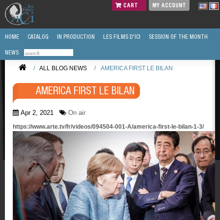
CART
MY ACCOUNT
HOME
CATALOG
IN PRODUCTION
LES FILMS D'ICI
SESSION OF THE MONTH
NEWS
/
ALL BLOG NEWS
/
AMERICA FIRST LE BILAN
AMERICA FIRST LE BILAN
Apr 2, 2021
On air
https://www.arte.tv/fr/videos/094504-001-A/america-first-le-bilan-1-3/