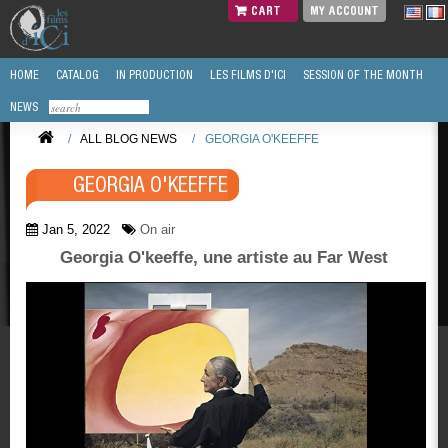
CART
MY ACCOUNT
HOME
CATALOG
IN PRODUCTION
LES FILMS D'ICI
SESSION OF THE MONTH
NEWS
/
ALL BLOG NEWS
/
GEORGIA O'KEEFFE
GEORGIA O'KEEFFE
Jan 5, 2022
On air
Georgia O'keeffe, une artiste au Far West