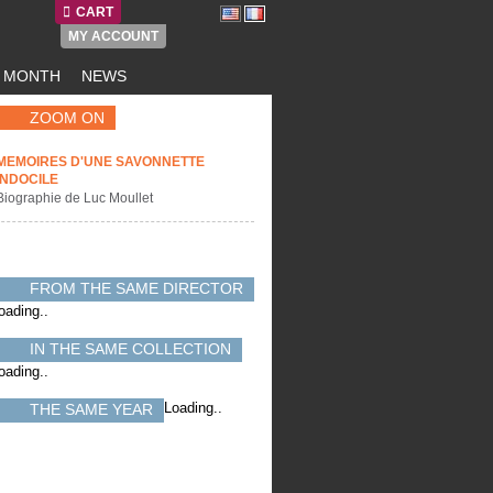
CART
MY ACCOUNT
E MONTH
NEWS
ZOOM ON
MEMOIRES D'UNE SAVONNETTE
INDOCILE
Biographie de Luc Moullet
FROM THE SAME DIRECTOR
oading..
IN THE SAME COLLECTION
oading..
Loading..
THE SAME YEAR