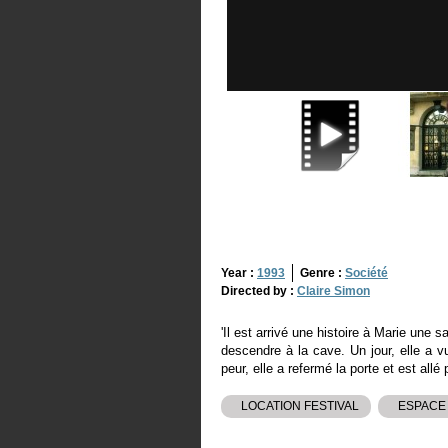
Year :
1993
Genre :
Société
Directed by :
Claire Simon
'Il est arrivé une histoire à Marie une s
descendre à la cave. Un jour, elle a v
peur, elle a refermé la porte et est allé 
LOCATION FESTIVAL
ESPACE