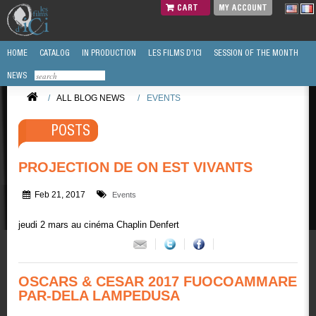
CART
MY ACCOUNT
HOME
CATALOG
IN PRODUCTION
LES FILMS D'ICI
SESSION OF THE MONTH
NEWS
/
ALL BLOG NEWS
/
EVENTS
POSTS
PROJECTION DE ON EST VIVANTS
Feb 21, 2017
Events
jeudi 2 mars au cinéma Chaplin Denfert
OSCARS & CESAR 2017 FUOCOAMMARE
PAR-DELA LAMPEDUSA