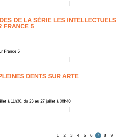
DES DE LA SÉRIE LES INTELLECTUELS
R FRANCE 5
ur France 5
 PLEINES DENTS SUR ARTE
illet à 11h30, du 23 au 27 juillet à 08h40
1
2
3
4
5
6
7
8
9