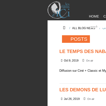
HOME
C
/
ALL BLOG NEWS
/
ON
POSTS
LE TEMPS DES NAB
Oct 9, 2019
On air
Diffusion sur Ciné + Classic et M
LES DEMONS DE LU
Jul 26, 2019
On air