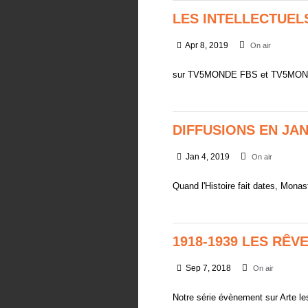
LES INTELLECTUEL
Apr 8, 2019
On air
sur TV5MONDE FBS et TV5MON
DIFFUSIONS EN JA
Jan 4, 2019
On air
Quand l'Histoire fait dates, Mona
1918-1939 LES RÊV
Sep 7, 2018
On air
Notre série évènement sur Arte le