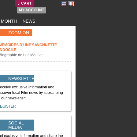
CART
MY ACCOUNT
E MONTH
NEWS
ZOOM ON
MEMOIRES D'UNE SAVONNETTE
INDOCILE
Biographie de Luc Moullet
NEWSLETTER
eceive exclusive information and
iscover local Film news by subscribing
o our newsletter:
EGISTER
SOCIAL
MEDIA
et exclusive information and share the