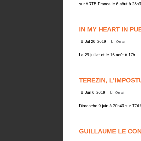
sur ARTE France le 6 aôut à 23h
IN MY HEART IN PU
Jul 26, 2019
On air
Le 29 juillet et le 15 août à 17h
TEREZIN, L'IMPOST
Jun 6, 2019
On air
Dimanche 9 juin à 20h40 sur TO
GUILLAUME LE CO