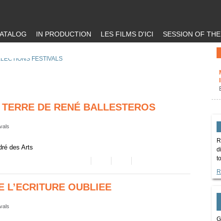
ATALOG
IN PRODUCTION
LES FILMS D'ICI
SESSION OF TH
LECTIONS FESTIVALS
 TERRE DE RENÉ BALLESTEROS
ivals
R
dré des Arts
d
t
R
E L’ECRITURE OUBLIEE
ivals
G