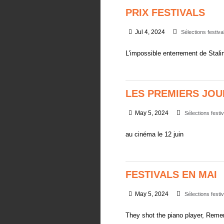
PRIX FESTIVALS
Jul 4, 2024
Sélections festiva
L'impossible enterrement de Sta
LES PREMIERS JOU
May 5, 2024
Sélections festi
au cinéma le 12 juin
FESTIVALS EN MAI
May 5, 2024
Sélections festi
They shot the piano player, Rem