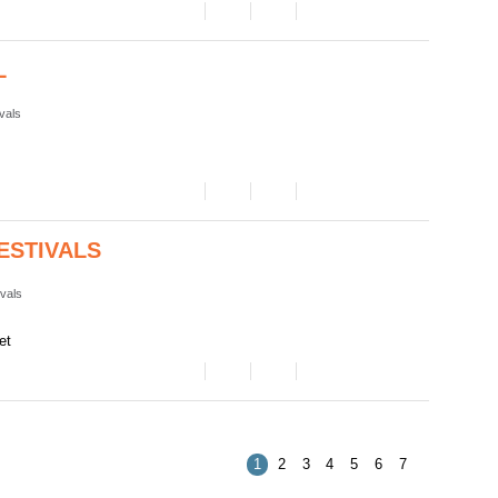
L
ivals
ESTIVALS
ivals
et
1
2
3
4
5
6
7