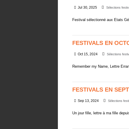
Jul 30, 2025
Sélections festi
Festival sélectionné aux Etats G
FESTIVALS EN OCT
Oct 15, 2024
Sélections festi
Remember my Name, Lettre Errant
FESTIVALS EN SEP
Sep 13, 2024
Sélections fest
Un jour fille, lettre à ma fille depui