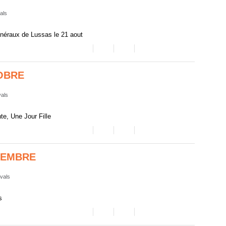
vals
énéraux de Lussas le 21 aout
OBRE
vals
e, Une Jour Fille
TEMBRE
ivals
s