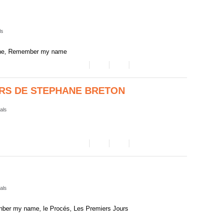
ls
line, Remember my name
RS DE STEPHANE BRETON
vals
vals
enber my name, le Procés, Les Premiers Jours