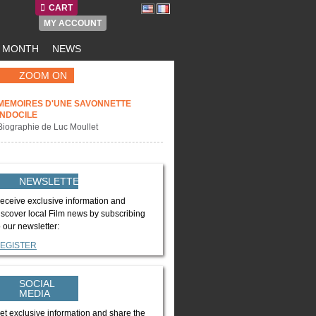
CART
MY ACCOUNT
E MONTH
NEWS
ZOOM ON
MEMOIRES D'UNE SAVONNETTE
INDOCILE
Biographie de Luc Moullet
NEWSLETTER
eceive exclusive information and
iscover local Film news by subscribing
o our newsletter:
EGISTER
SOCIAL
MEDIA
et exclusive information and share the