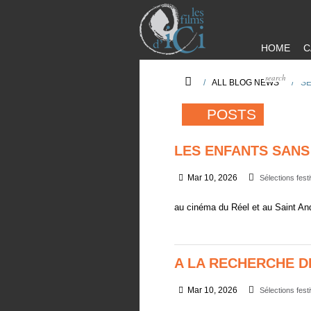
HOME
C
/
ALL BLOG NEWS
/
SÉ
POSTS
LES ENFANTS SANS
Mar 10, 2026
Sélections fest
au cinéma du Réel et au Saint An
A LA RECHERCHE D
Mar 10, 2026
Sélections fest