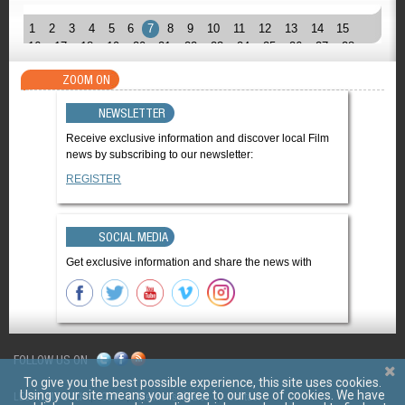
1
2
3
4
5
6
7
8
9
10
11
12
13
14
15
16
17
18
19
20
21
22
23
24
25
26
27
28
ZOOM ON
NEWSLETTER
Receive exclusive information and discover local Film
news by subscribing to our newsletter:
REGISTER
SOCIAL MEDIA
Get exclusive information and share the news with
FOLLOW US ON
To give you the best possible experience, this site uses cookies.
Using your site means your agree to our use of cookies. We have
LES FILMS D'ICI
CGV
Mentions légales
Contact