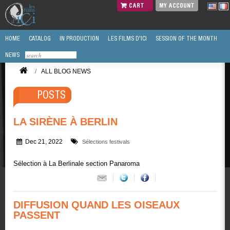
CART
MY ACCOUNT
HOME
CATALOG
IN PRODUCTION
LES FILMS D'ICI
SESSION OF THE MONTH
NEWS
/
ALL BLOG NEWS
POSTS
LA SIRÈNE À BERLIN
Dec 21, 2022
Sélections festivals
Sélection à La Berlinale section Panaroma
DIFFUSION QUAND LES OISEAUX
PASSENT