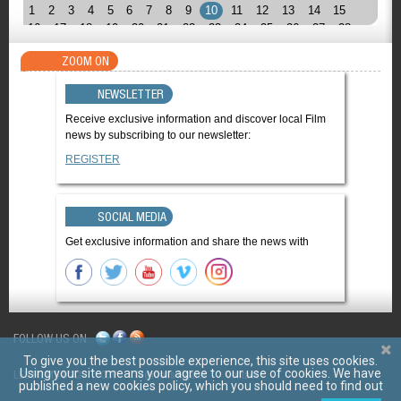
1
2
3
4
5
6
7
8
9
10
11
12
13
14
15
16
17
18
19
20
21
22
23
24
25
26
27
28
ZOOM ON
NEWSLETTER
Receive exclusive information and discover local Film
news by subscribing to our newsletter:
REGISTER
SOCIAL MEDIA
Get exclusive information and share the news with
FOLLOW US ON
To give you the best possible experience, this site uses cookies.
Using your site means your agree to our use of cookies. We have
LES FILMS D'ICI
CGV
Mentions légales
Contact
published a new cookies policy, which you should need to find out