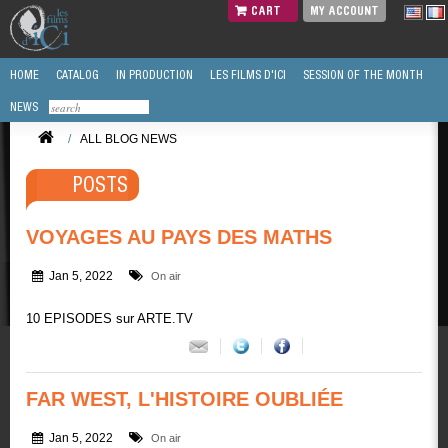
CART
MY ACCOUNT
HOME
CATALOG
IN PRODUCTION
LES FILMS D'ICI
SESSION OF THE MONTH
NEWS
/
ALL BLOG NEWS
POSTS
VOYAGES AU PAYS DES MATHS
Jan 5, 2022
On air
10 EPISODES sur ARTE.TV
FAR WEST, L'HISTOIRE OUBLIÉE
Jan 5, 2022
On air