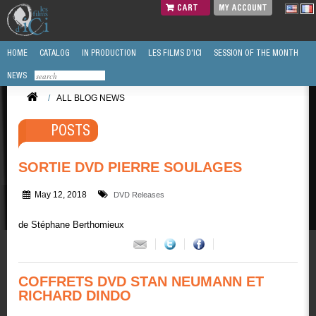
CART
MY ACCOUNT
HOME
CATALOG
IN PRODUCTION
LES FILMS D'ICI
SESSION OF THE MONTH
NEWS
/
ALL BLOG NEWS
POSTS
SORTIE DVD PIERRE SOULAGES
May 12, 2018
DVD Releases
de Stéphane Berthomieux
COFFRETS DVD STAN NEUMANN ET
RICHARD DINDO