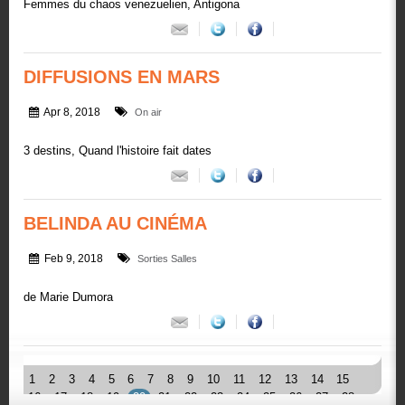
Femmes du chaos venezuelien, Antigona
DIFFUSIONS EN MARS
Apr 8, 2018
On air
3 destins, Quand l'histoire fait dates
BELINDA AU CINÉMA
Feb 9, 2018
Sorties Salles
de Marie Dumora
1
2
3
4
5
6
7
8
9
10
11
12
13
14
15
16
17
18
19
20
21
22
23
24
25
26
27
28