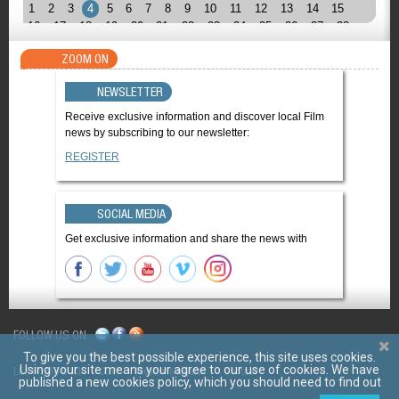
1
2
3
4
5
6
7
8
9
10
11
12
13
14
15
16
17
18
19
20
21
22
23
24
25
26
27
28
ZOOM ON
NEWSLETTER
Receive exclusive information and discover local Film
news by subscribing to our newsletter:
REGISTER
SOCIAL MEDIA
Get exclusive information and share the news with
FOLLOW US ON
To give you the best possible experience, this site uses cookies.
Using your site means your agree to our use of cookies. We have
LES FILMS D'ICI
CGV
Mentions légales
Contact
published a new cookies policy, which you should need to find out