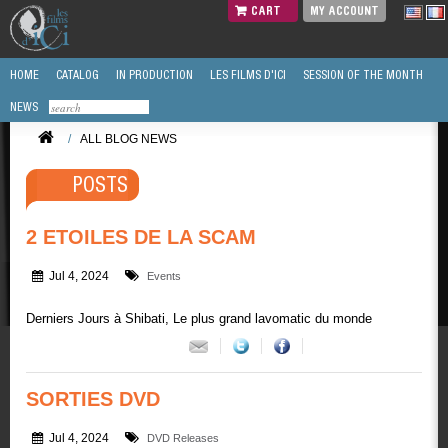
CART
MY ACCOUNT
HOME
CATALOG
IN PRODUCTION
LES FILMS D'ICI
SESSION OF THE MONTH
NEWS
/
ALL BLOG NEWS
POSTS
2 ETOILES DE LA SCAM
Jul 4, 2024
Events
Derniers Jours à Shibati, Le plus grand lavomatic du monde
SORTIES DVD
Jul 4, 2024
DVD Releases