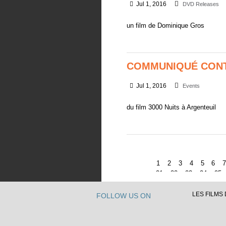
Jul 1, 2016
DVD Releases
un film de Dominique Gros
COMMUNIQUÉ CONT
Jul 1, 2016
Events
du film 3000 Nuits à Argenteuil
1
2
3
4
5
6
21
22
23
24
25
LES FILMS D
FOLLOW US ON