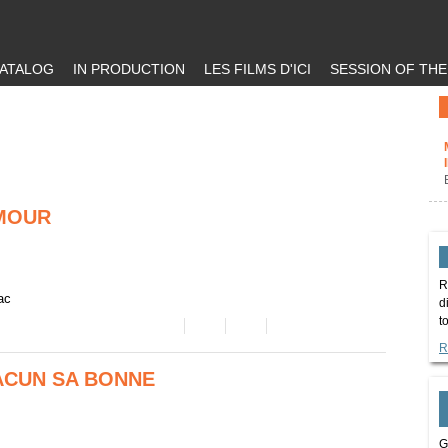
ATALOG
IN PRODUCTION
LES FILMS D'ICI
SESSION OF TH
AMOUR
R
ac
d
t
R
CUN SA BONNE
G