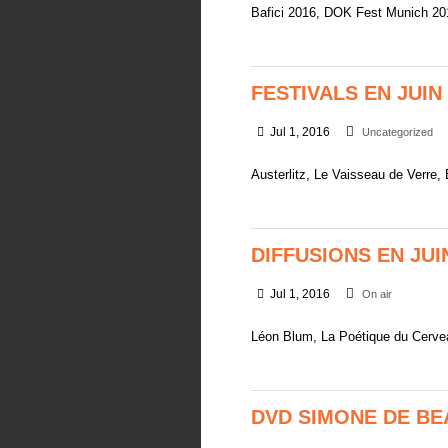
Bafici 2016, DOK Fest Munich 20
FESTIVALS EN JUIN
Jul 1, 2016
Uncategorized
Austerlitz, Le Vaisseau de Verre, E
DIFFUSIONS EN JUI
Jul 1, 2016
On air
Léon Blum, La Poétique du Cerve
DVD SIMONE DE BE