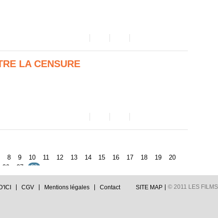
RE LA CENSURE
7
8
9
10
11
12
13
14
15
16
17
18
19
20
26
27
28
© 2011 LES FILMS 
'ICI
CGV
Mentions légales
Contact
SITE MAP