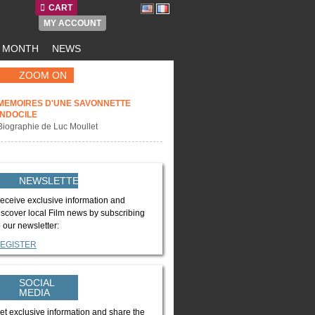
CART
MY ACCOUNT
E MONTH
NEWS
ZOOM ON
MEMOIRES D'UNE SAVONNETTE
INDOCILE
Biographie de Luc Moullet
NEWSLETTER
eceive exclusive information and
iscover local Film news by subscribing
o our newsletter:
EGISTER
SOCIAL
MEDIA
et exclusive information and share the