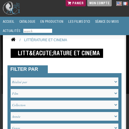
PANIER
MON COMPTE
ACCUEIL
CATALOGUE
EN PRODUCTION
LES FILMS D'ICI
SÉANCE DU MOIS
ACTUALITÉS
/
LITTÉRATURE ET CINEMA
LITT&EACUTE;RATURE ET CINEMA
FILTER PAR