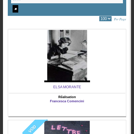
✖
Per Page
ELSA MORANTE
Réalisation
Francesca Comencini
VOD